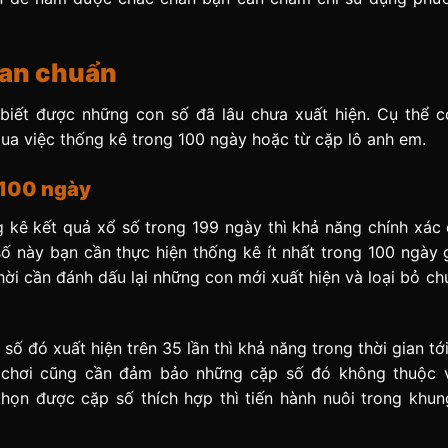
gan chuẩn
iết được những con số đã lâu chưa xuất hiện. Cụ thể c
ua việc thống kê trong 100 ngày hoặc từ cặp lô anh em.
 100 ngày
g kê kết quả xổ số trong 199 ngày thì khả năng chính xác 
số này bạn cần thực hiện thống kê ít nhất trong 100 ngày 
hời cần đánh dấu lại những con mới xuất hiện và loại bỏ c
ố đó xuất hiện trên 35 lần thì khả năng trong thời gian tớ
i chơi cũng cần đảm bảo những cặp số đó không thuộc 
họn được cặp số thích hợp thì tiến hành nuôi trong khun