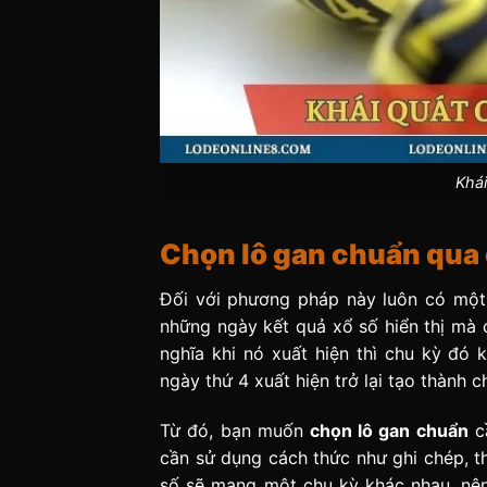
Khái
Chọn lô gan chuẩn qua
Đối với phương pháp này luôn có một 
những ngày kết quả xổ số hiển thị mà c
nghĩa khi nó xuất hiện thì chu kỳ đó 
ngày thứ 4 xuất hiện trở lại tạo thành c
Từ đó, bạn muốn
chọn lô gan chuẩn
cầ
cần sử dụng cách thức như ghi chép, t
số sẽ mang một chu kỳ khác nhau, nê