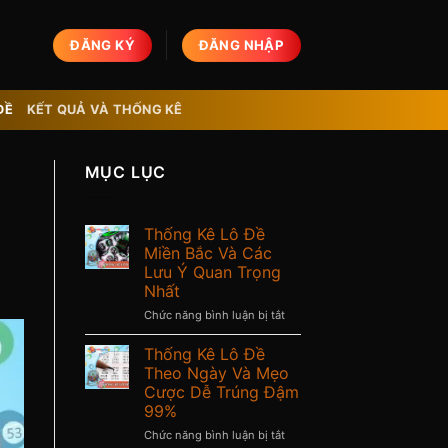
ĐĂNG KÝ
ĐĂNG NHẬP
ĐỀ
KẾT QUẢ VÀ THỐNG KÊ
MỤC LỤC
Thống Kê Lô Đề
Miền Bắc Và Các
Lưu Ý Quan Trọng
Nhất
Chức năng bình luận bị tắt
ở
Thống
Kê
Thống Kê Lô Đề
Lô
Theo Ngày Và Mẹo
Đề
Cược Dễ Trúng Đậm
Miền
99%
Bắc
Và
Chức năng bình luận bị tắt
ở