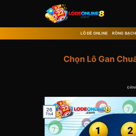
Bỏ
qua
nội
dung
LÔ ĐỀ ONLINE
RỒNG BẠCH
Chọn Lô Gan Chuẩ
ĐĂN
26
Th4