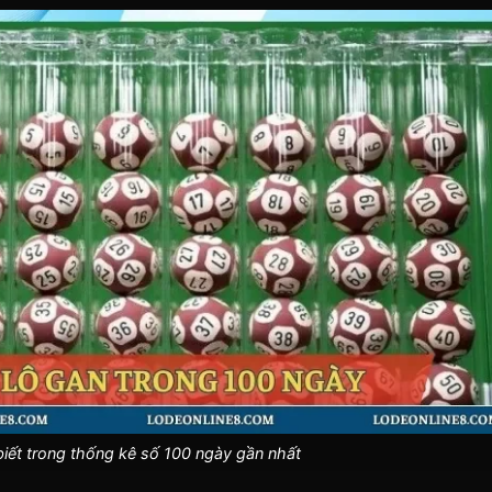
biết trong thống kê số 100 ngày gần nhất