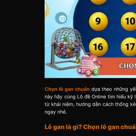
Chọn lô gan chuẩn
dựa theo những yếu 
này hãy cùng Lô đề Online tìm hiểu kỹ l
từ khái niệm, hướng dẫn cách thống kê
ngay nhé.
Lô gan là gì? Chọn lô gan chu