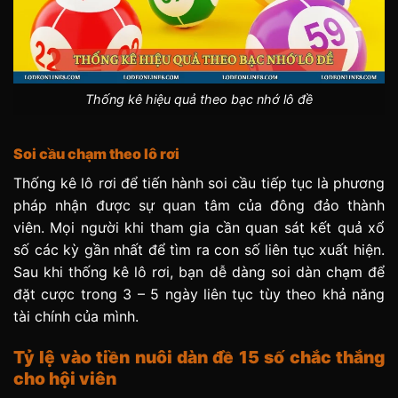
Thống kê hiệu quả theo bạc nhớ lô đề
Soi cầu chạm theo lô rơi
Thống kê lô rơi để tiến hành soi cầu tiếp tục là phương
pháp nhận được sự quan tâm của đông đảo thành
viên. Mọi người khi tham gia cần quan sát kết quả xổ
số các kỳ gần nhất để tìm ra con số liên tục xuất hiện.
Sau khi thống kê lô rơi, bạn dễ dàng soi dàn chạm để
đặt cược trong 3 – 5 ngày liên tục tùy theo khả năng
tài chính của mình.
Tỷ lệ vào tiền nuôi dàn đề 15 số chắc thắng
cho hội viên