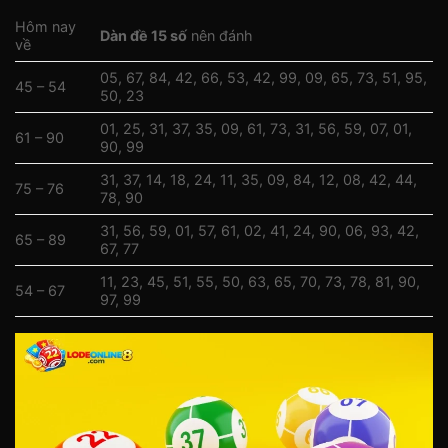
Hôm nay
Dàn đề 15 số
nên đánh
về
05, 67, 84, 42, 66, 53, 42, 99, 09, 65, 73, 51, 95,
45 – 54
50, 23
01, 25, 31, 37, 35, 09, 61, 73, 31, 56, 59, 07, 01,
61 – 90
90, 99
31, 37, 14, 18, 24, 11, 35, 09, 84, 12, 08, 42, 44,
75 – 76
78, 90
31, 56, 59, 01, 57, 61, 02, 41, 24, 90, 06, 93, 42,
65 – 89
67, 77
11, 23, 45, 51, 55, 50, 63, 65, 70, 73, 78, 81, 90,
54 – 67
97, 99