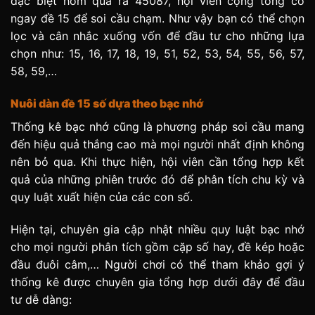
đặc biệt hôm qua ra 45087, hội viên cộng tổng có
ngay đề 15 để soi cầu chạm. Như vậy bạn có thể chọn
lọc và cân nhắc xuống vốn để đầu tư cho những lựa
chọn như: 15, 16, 17, 18, 19, 51, 52, 53, 54, 55, 56, 57,
58, 59,…
Nuôi dàn đề 15 số dựa theo bạc nhớ
Thống kê bạc nhớ cũng là phương pháp soi cầu mang
đến hiệu quả thắng cao mà mọi người nhất định không
nên bỏ qua. Khi thực hiện, hội viên cần tổng hợp kết
quả của những phiên trước đó để phân tích chu kỳ và
quy luật xuất hiện của các con số.
Hiện tại, chuyên gia cập nhật nhiều quy luật bạc nhớ
cho mọi người phân tích gồm cặp số hay, đề kép hoặc
đầu đuôi câm,… Người chơi có thể tham khảo gợi ý
thống kê được chuyên gia tổng hợp dưới đây để đầu
tư dễ dàng: