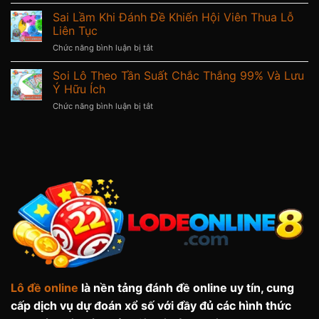
Đánh
Ngày
Quan
Đề
Sai Lầm Khi Đánh Đề Khiến Hội Viên Thua Lỗ
Và
Trọng
Đầu
Mẹo
Liên Tục
Nhất
Đuôi
Cược
Chức năng bình luận bị tắt
ở
Và
Dễ
Sai
3
Trúng
Lầm
Soi Lô Theo Tần Suất Chắc Thắng 99% Và Lưu
Chiến
Đậm
Khi
Thuật
Ý Hữu Ích
99%
Đánh
Soi
Chức năng bình luận bị tắt
ở
Đề
Cầu
Soi
Khiến
Dễ
Lô
Hội
Trúng
Theo
Viên
Đậm
Tần
Thua
Suất
Lỗ
Chắc
Liên
Thắng
Tục
99%
Và
Lưu
Ý
Hữu
Ích
Lô đề online
là nền tảng đánh đề online uy tín, cung
cấp dịch vụ dự đoán xổ số với đầy đủ các hình thức