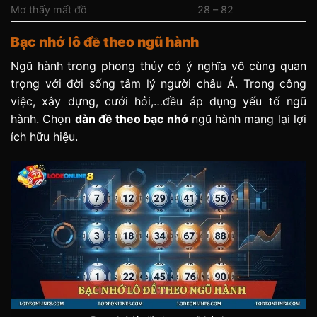
Mơ thấy mất đồ
28 – 82
Bạc nhớ lô đề theo ngũ hành
Ngũ hành trong phong thủy có ý nghĩa vô cùng quan
trọng với đời sống tâm lý người châu Á. Trong công
việc, xây dựng, cưới hỏi,…đều áp dụng yếu tố ngũ
hành. Chọn
dàn đề theo bạc nhớ
ngũ hành mang lại lợi
ích hữu hiệu.