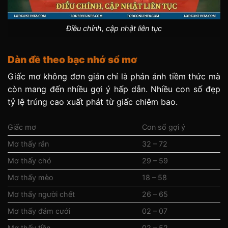
Điều chỉnh, cập nhật liên tục
Dàn đề theo bạc nhớ sổ mơ
Giấc mơ không đơn giản chỉ là phản ánh tiềm thức mà
còn mang đến nhiều gợi ý hấp dẫn. Nhiều con số đẹp
tỷ lệ trúng cao xuất phát từ giấc chiêm bao.
Giấc mơ
Con số gợi ý
Mơ thấy rắn
32 – 72
Mơ thấy chó
29 – 59
Mơ thấy mèo
18 – 58
Mơ thấy người chết
26 – 65
Mơ thấy đám cưới
02 – 07
Mơ thấy tiền
02 – 52