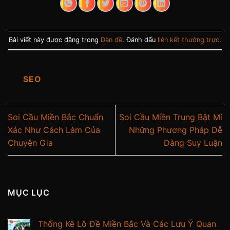
Bài viết này được đăng trong
Dàn đề
. Đánh dấu
liên kết thường trực
.
SEO
Soi Cầu Miền Bắc Chuẩn
Soi Cầu Miền Trung Bật Mí
Xác Như Cách Làm Của
Những Phương Pháp Dễ
Chuyên Gia
Dàng Suy Luận
MỤC LỤC
Thống Kê Lô Đề Miền Bắc Và Các Lưu Ý Quan