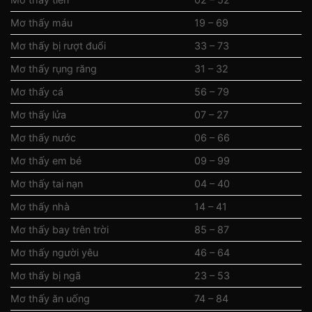
Mơ thấy máu
19 – 69
Mơ thấy bị rượt đuổi
33 – 73
Mơ thấy rụng răng
31 – 32
Mơ thấy cá
56 – 79
Mơ thấy lửa
07 – 27
Mơ thấy nước
06 – 66
Mơ thấy em bé
09 – 99
Mơ thấy tai nạn
04 – 40
Mơ thấy nhà
14 – 41
Mơ thấy bay trên trời
85 – 87
Mơ thấy người yêu
46 – 64
Mơ thấy bị ngã
23 – 53
Mơ thấy ăn uống
74 – 84