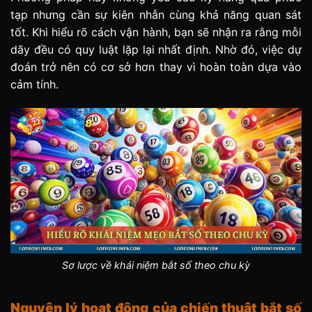
tạp nhưng cần sự kiên nhẫn cùng khả năng quan sát
tốt. Khi hiểu rõ cách vận hành, bạn sẽ nhận ra rằng mỗi
dãy đều có quy luật lặp lại nhất định. Nhờ đó, việc dự
đoán trở nên có cơ sở hơn thay vì hoàn toàn dựa vào
cảm tính.
Sơ lược về khái niệm bắt số theo chu kỳ
Nguyên lý hoạt động của chiến thuật bắt số