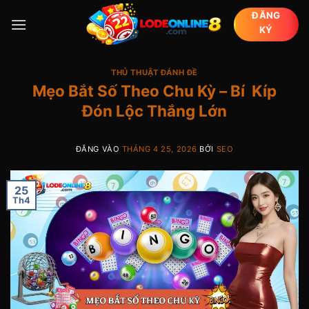
Bỏ
ĐĂNG
qua
KÝ
nội
dung
THỦ THUẬT ĐÁNH ĐỀ
Mẹo Bắt Số Theo Chu Kỳ – Bí Kíp
Đón Lộc Thắng Lớn
ĐĂNG VÀO
THÁNG 4 25, 2026
BỞI
SEO
25
Th4