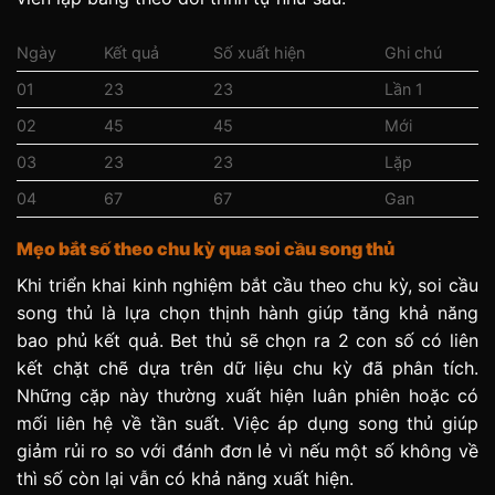
Ngày
Kết quả
Số xuất hiện
Ghi chú
01
23
23
Lần 1
02
45
45
Mới
03
23
23
Lặp
04
67
67
Gan
Mẹo bắt số theo chu kỳ qua soi cầu song thủ
Khi triển khai kinh nghiệm bắt cầu theo chu kỳ, soi cầu
song thủ là lựa chọn thịnh hành giúp tăng khả năng
bao phủ kết quả. Bet thủ sẽ chọn ra 2 con số có liên
kết chặt chẽ dựa trên dữ liệu chu kỳ đã phân tích.
Những cặp này thường xuất hiện luân phiên hoặc có
mối liên hệ về tần suất. Việc áp dụng song thủ giúp
giảm rủi ro so với đánh đơn lẻ vì nếu một số không về
thì số còn lại vẫn có khả năng xuất hiện.