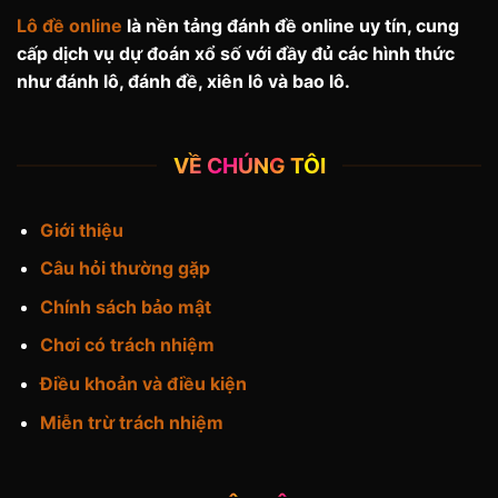
Lô đề online
là nền tảng đánh đề online uy tín, cung
cấp dịch vụ dự đoán xổ số với đầy đủ các hình thức
như đánh lô, đánh đề, xiên lô và bao lô.
VỀ CHÚNG TÔI
Giới thiệu
Câu hỏi thường gặp
Chính sách bảo mật
Chơi có trách nhiệm
Điều khoản và điều kiện
Miễn trừ trách nhiệm