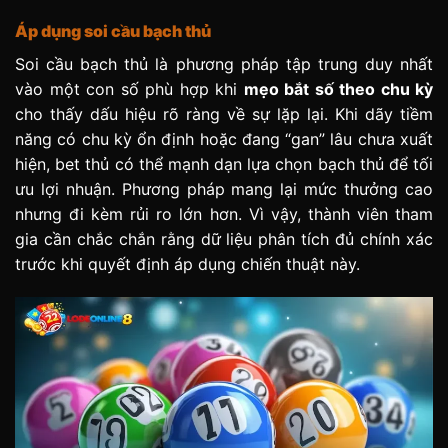
Áp dụng soi cầu bạch thủ
Soi cầu bạch thủ là phương pháp tập trung duy nhất
vào một con số phù hợp khi
mẹo bắt số theo chu kỳ
cho thấy dấu hiệu rõ ràng về sự lặp lại. Khi dãy tiềm
năng có chu kỳ ổn định hoặc đang “gan” lâu chưa xuất
hiện, bet thủ có thể mạnh dạn lựa chọn bạch thủ để tối
ưu lợi nhuận. Phương pháp mang lại mức thưởng cao
nhưng đi kèm rủi ro lớn hơn. Vì vậy, thành viên tham
gia cần chắc chắn rằng dữ liệu phân tích đủ chính xác
trước khi quyết định áp dụng chiến thuật này.