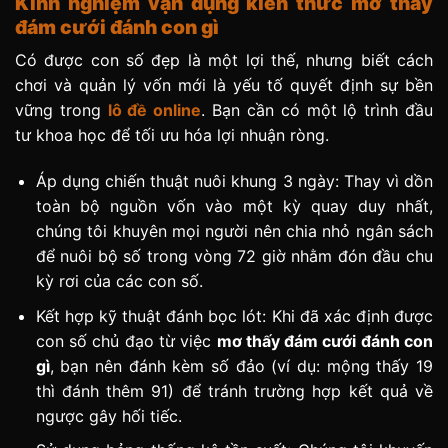
Kinh nghiệm vận dụng kiến thức mơ thấy
đám cưới đánh con gì
Có được con số đẹp là một lợi thế, nhưng biết cách
chơi và quản lý vốn mới là yếu tố quyết định sự bền
vững trong
lô đề online
. Bạn cần có một lộ trình đầu
tư khoa học để tối ưu hóa lợi nhuận ròng.
Áp dụng chiến thuật nuôi khung 3 ngày: Thay vì dồn
toàn bộ nguồn vốn vào một kỳ quay duy nhất,
chúng tôi khuyên mọi người nên chia nhỏ ngân sách
để nuôi bộ số trong vòng 72 giờ nhằm đón đầu chu
kỳ rơi của các con số.
Kết hợp kỹ thuật đánh bọc lót: Khi đã xác định được
con số chủ đạo từ việc
mơ thấy đám cưới đánh con
gì
, bạn nên đánh kèm số đảo (ví dụ: mộng thấy 19
thì đánh thêm 91) để tránh trường hợp kết quả về
ngược gây hối tiếc.