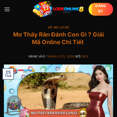
Bỏ
ĐĂNG
qua
KÝ
nội
dung
SỔ MƠ LÔ ĐỀ
Mơ Thấy Rắn Đánh Con Gì ? Giải
Mã Online Chi Tiết
ĐĂNG VÀO
THÁNG 4 25, 2026
BỞI
SEO
25
Th4