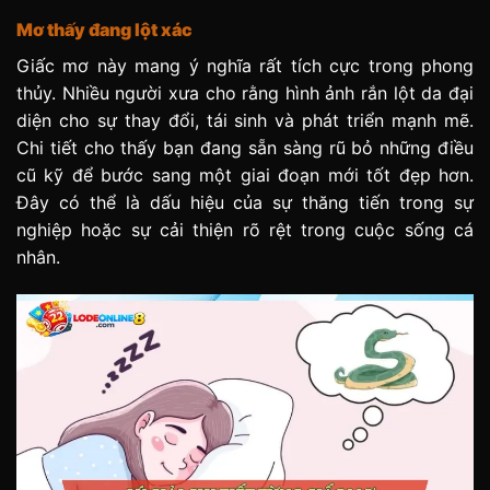
Mơ thấy đang lột xác
Giấc mơ này mang ý nghĩa rất tích cực trong phong
thủy. Nhiều người xưa cho rằng hình ảnh rắn lột da đại
diện cho sự thay đổi, tái sinh và phát triển mạnh mẽ.
Chi tiết cho thấy bạn đang sẵn sàng rũ bỏ những điều
cũ kỹ để bước sang một giai đoạn mới tốt đẹp hơn.
Đây có thể là dấu hiệu của sự thăng tiến trong sự
nghiệp hoặc sự cải thiện rõ rệt trong cuộc sống cá
nhân.