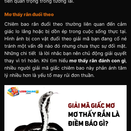
tiến quan trọng trong tương lai.
Mơ thấy rắn đuổi theo
Chiêm bao rắn đuổi theo thường liên quan đến cảm
giác lo lắng hoặc bị dồn ép trong cuộc sống thực tại.
Hình ảnh bị con vật đuổi theo giải mã bạn đang cố né
tránh một vấn đề nào đó nhưng chưa thực sự đối mặt.
Những chi tiết là lời nhắc bạn nên chủ động giải quyết
thay vì trì hoãn. Khi tìm hiểu
mơ thấy rắn đánh con gì
,
nhiều người giải mã giấc chiêm bao này phản ánh tâm
lý nhiều hơn là yếu tố may rủi đơn thuần.