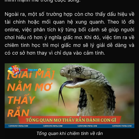
Ngoài ra, một số trường hợp còn cho thấy dấu hiệu về
tài chính hoặc mối quan hệ xung quanh. Theo lô đề
online, việc phân tích kỹ từng bối cảnh sẽ giúp người
chơi hiểu rõ hơn ý nghĩa giấc mơ. Khi đó, việc tìm ra về
chiêm tinh học thì mọi giấc mơ sẽ lý giải dễ dàng và
có cơ sở hơn thay vì chỉ dựa vào cảm tính.
Tổng quan khi chiêm tinh về rắn