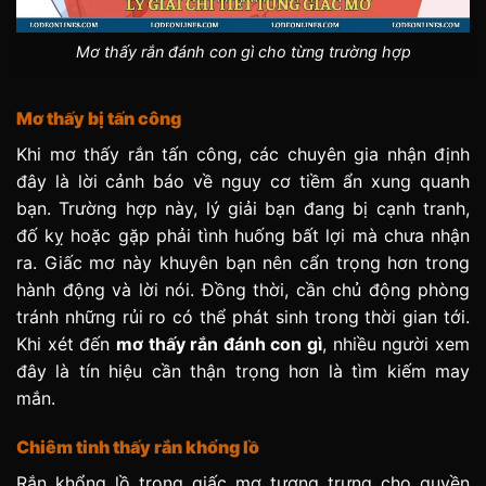
Mơ thấy rắn đánh con gì cho từng trường hợp
Mơ thấy bị tấn công
Khi mơ thấy rắn tấn công, các chuyên gia nhận định
đây là lời cảnh báo về nguy cơ tiềm ẩn xung quanh
bạn. Trường hợp này, lý giải bạn đang bị cạnh tranh,
đố kỵ hoặc gặp phải tình huống bất lợi mà chưa nhận
ra. Giấc mơ này khuyên bạn nên cẩn trọng hơn trong
hành động và lời nói. Đồng thời, cần chủ động phòng
tránh những rủi ro có thể phát sinh trong thời gian tới.
Khi xét đến
mơ thấy rắn đánh con gì
, nhiều người xem
đây là tín hiệu cần thận trọng hơn là tìm kiếm may
mắn.
Chiêm tinh thấy rắn khổng lồ
Rắn khổng lồ trong giấc mơ tượng trưng cho quyền