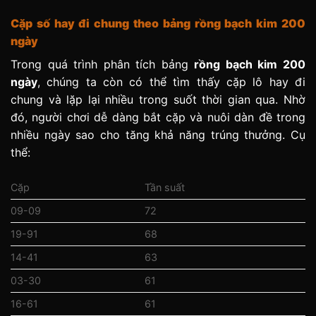
Cặp số hay đi chung theo bảng rồng bạch kim 200
ngày
Trong quá trình phân tích bảng
rồng bạch kim 200
ngày
, chúng ta còn có thể tìm thấy cặp lô hay đi
chung và lặp lại nhiều trong suốt thời gian qua. Nhờ
đó, người chơi dễ dàng bắt cặp và nuôi dàn đề trong
nhiều ngày sao cho tăng khả năng trúng thưởng. Cụ
thể:
Cặp
Tần suất
09-09
72
19-91
68
14-41
63
03-30
61
16-61
61