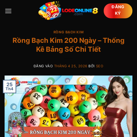
Bỏ
ĐĂNG
qua
KÝ
nội
dung
RỒNG BẠCH KIM
Rồng Bạch Kim 200 Ngày – Thống
Kê Bảng Số Chi Tiết
ĐĂNG VÀO
THÁNG 4 25, 2026
BỞI
SEO
25
Th4