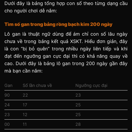
Dưới đây là bảng tổng hợp con số theo từng dạng cầu
cho người chơi dễ nắm:
Tìm số gan trong bảng rồng bạch kim 200 ngày
Lô gan là thuật ngữ dùng để ám chỉ con số lâu ngày
chưa về trong bảng kết quả XSKT. Hiểu đơn giản, đây
là con “bị bỏ quên” trong nhiều ngày liên tiếp và khi
đạt đến ngưỡng gan cực đại thì có khả năng quay về
cao. Dưới đây là bảng lô gan trong 200 ngày gần đây
mà bạn cần nắm:
Gan
Số lần chưa về
Ngưỡng cực đại
90
22
23
24
17
25
23
12
25
00
11
28