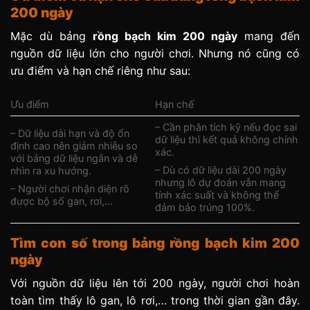
200 ngày
Mặc dù bảng
rồng bạch kim 200 ngày
mang đến
nguồn dữ liệu lớn cho người chơi. Nhưng nó cũng có
ưu điểm và hạn chế riêng như sau:
Ưu điểm
Hạn chế
– Cần phân tích kỹ nếu đọc sai
– Dữ liệu dài hạn và độ ổn
dữ liệu thì kết quả không chính
định cao nên giảm nhiễu so
xác.
với bảng dữ liệu ngắn và dễ
– Dù có dữ liệu dài 200 ngày
nhìn ra xu hướng.
nhưng lô dự đoán vẫn mang
– Người chơi nhận diện rõ
tính xác suất và không thể
được bộ số gan, rơi,…
đảm bảo trúng 100%.
Tìm con số trong bảng rồng bạch kim 200
ngày
Với nguồn dữ liệu lên tới 200 ngày, người chơi hoàn
toàn tìm thấy lô gan, lô rơi,… trong thời gian gần đây.