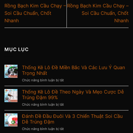
Rồng Bạch Kim Cầu Chạy –
Rồng Bạch Kim Cầu Chạy –
Soi Cầu Chuẩn, Chốt
Soi Cầu Chuẩn, Chốt
Nhanh
Nhanh
MỤC LỤC
Thống Kê Lô Đề Miền Bắc Và Các Lưu Ý Quan
Trọng Nhất
Chức năng bình luận bị tắt
ở
Thống
Kê
Thống Kê Lô Đề Theo Ngày Và Mẹo Cược Dễ
Lô
Trúng Đậm 99%
Đề
Chức năng bình luận bị tắt
ở
Miền
Thống
Bắc
Kê
Đánh Đề Đầu Đuôi Và 3 Chiến Thuật Soi Cầu
Và
Lô
Các
Dễ Trúng Đậm
Đề
Lưu
Chức năng bình luận bị tắt
ở
Theo
Ý