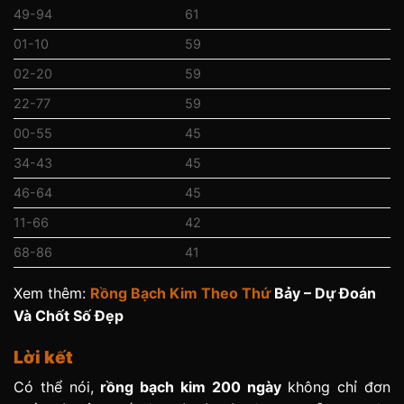
49-94
61
01-10
59
02-20
59
22-77
59
00-55
45
34-43
45
46-64
45
11-66
42
68-86
41
Xem thêm:
Rồng Bạch Kim Theo Thứ
Bảy – Dự Đoán
Và Chốt Số Đẹp
Lời kết
Có thể nói,
rồng bạch kim 200 ngày
không chỉ đơn