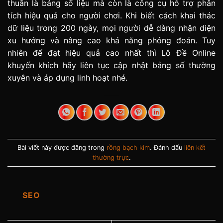
thuần là bảng số liệu mà còn là công cụ hỗ trợ phân
tích hiệu quả cho người chơi. Khi biết cách khai thác
dữ liệu trong 200 ngày, mọi người dễ dàng nhận diện
xu hướng và nâng cao khả năng phỏng đoán. Tuy
nhiên để đạt hiệu quả cao nhất thì Lô Đề Online
khuyến khích hãy liên tục cập nhật bảng số thường
xuyên và áp dụng linh hoạt nhé.
Bài viết này được đăng trong
rồng bạch kim
. Đánh dấu
liên kết
thường trực
.
SEO