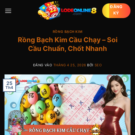
Bỏ
ĐĂNG
qua
KÝ
nội
dung
RỒNG BẠCH KIM
Rồng Bạch Kim Cầu Chạy – Soi
Cầu Chuẩn, Chốt Nhanh
ĐĂNG VÀO
THÁNG 4 25, 2026
BỞI
SEO
25
Th4