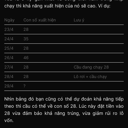
chạy thì khả năng xuất hiện của nó sẽ cao. Ví dụ:
Ngày
Con số xuất hiện
Lưu ý
23/4
28
24/4
35
25/4
28
26/4
46
27/4
28
Cầu đang chạy 28
28/4
28
Lô rơi + cầu chạy
29/4
?
Nhìn bảng đó bạn cũng có thể dự đoán khả năng tiếp
theo thì cầu có thể về con số 28. Lúc này đặt tiền vào
28 vừa đảm bảo khả năng trúng, vừa giảm rủi ro lỗ
vốn.